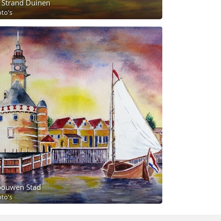
 Strand Duinen
oto's
ouwen Stad
oto's