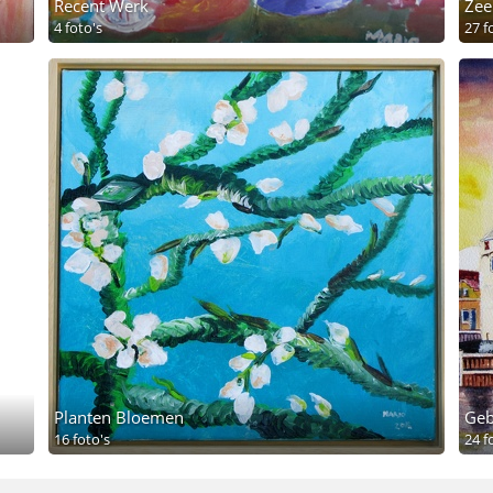
Recent Werk
Zee
4 foto's
27 f
Planten Bloemen
Geb
16 foto's
24 f