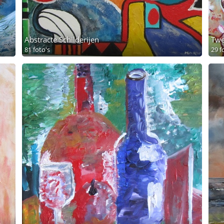
Abstracte Schilderijen
Twe
81 foto's
29 f