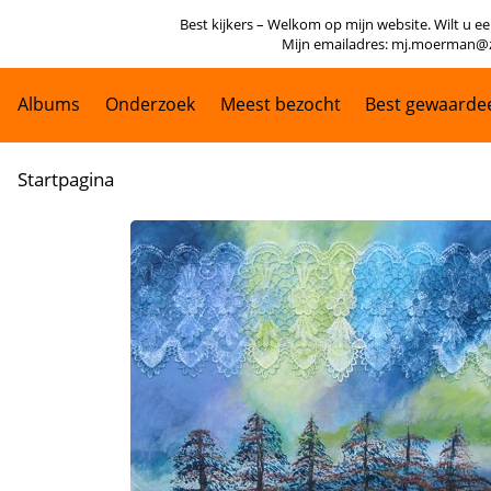
Best kijkers – Welkom op mijn website. Wilt u een
Mijn emailadres: mj.moerman@zigg
Albums
Onderzoek
Meest bezocht
Best gewaarde
Startpagina