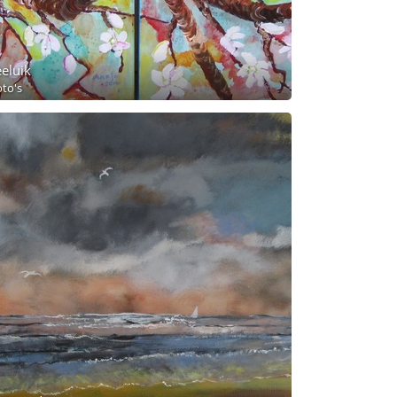
eluik
oto's