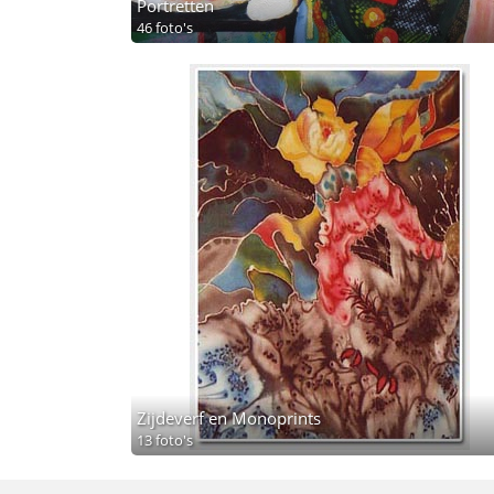
Portretten
46 foto's
Zijdeverf en Monoprints
13 foto's