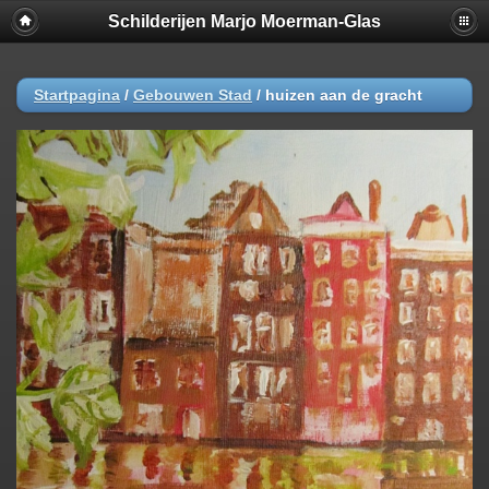
Schilderijen Marjo Moerman-Glas
Startpagina
/
Gebouwen Stad
/
huizen aan de gracht