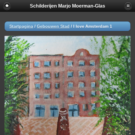
Schilderijen Marjo Moerman-Glas
Startpagina
/
Gebouwen Stad
/
I love Amsterdam 1