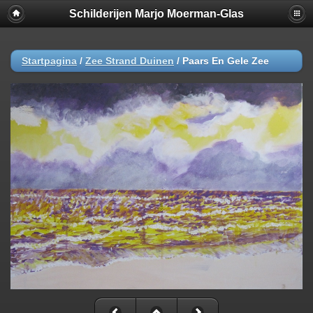
Schilderijen Marjo Moerman-Glas
Startpagina
/
Zee Strand Duinen
/
Paars En Gele Zee