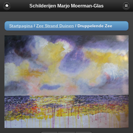
Schilderijen Marjo Moerman-Glas
Startpagina
/
Zee Strand Duinen
/
Druppelende Zee