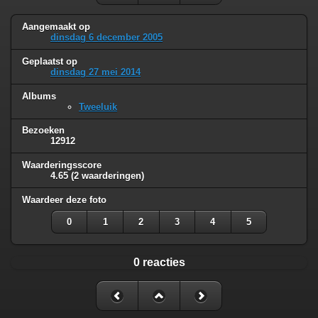
Aangemaakt op
dinsdag 6 december 2005
Geplaatst op
dinsdag 27 mei 2014
Albums
Tweeluik
Bezoeken
12912
Waarderingsscore
4.65
(2 waarderingen)
Waardeer deze foto
0
1
2
3
4
5
0 reacties