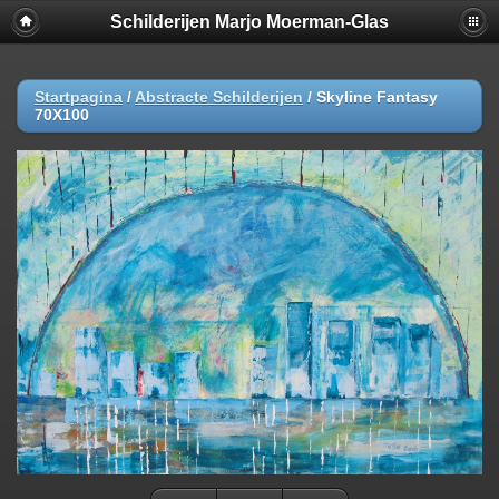
Schilderijen Marjo Moerman-Glas
Startpagina
/
Abstracte Schilderijen
/
Skyline Fantasy
70X100