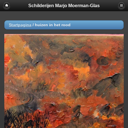
Schilderijen Marjo Moerman-Glas
Startpagina
/
huizen in het rood