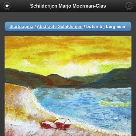
Schilderijen Marjo Moerman-Glas
Startpagina
/
Abstracte Schilderijen
/
boten bij bergmeer