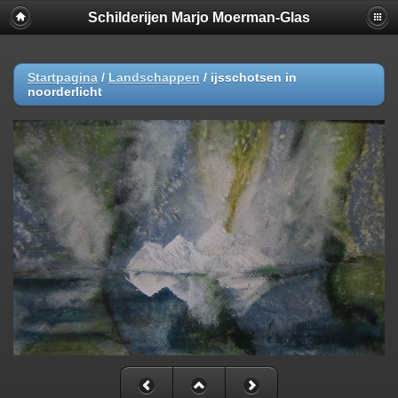
Schilderijen Marjo Moerman-Glas
Startpagina
/
Landschappen
/
ijsschotsen in
noorderlicht