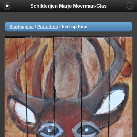
Schilderijen Marjo Moerman-Glas
Startpagina
/
Portretten
/
hert op hout