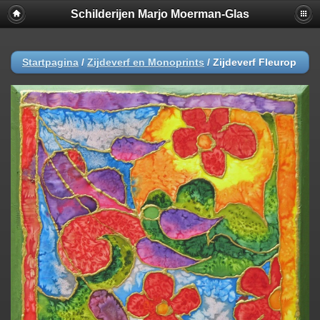
Schilderijen Marjo Moerman-Glas
Startpagina
/
Zijdeverf en Monoprints
/
Zijdeverf Fleurop