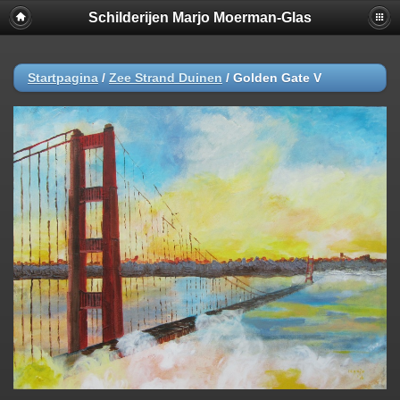
Schilderijen Marjo Moerman-Glas
Startpagina
/
Zee Strand Duinen
/
Golden Gate V