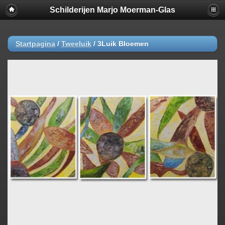
Schilderijen Marjo Moerman-Glas
Startpagina
/
Tweeluik
/
3Luik Bloemen