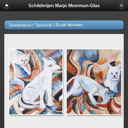
Schilderijen Marjo Moerman-Glas
Startpagina
/
Tweeluik
/
2Luik Honden