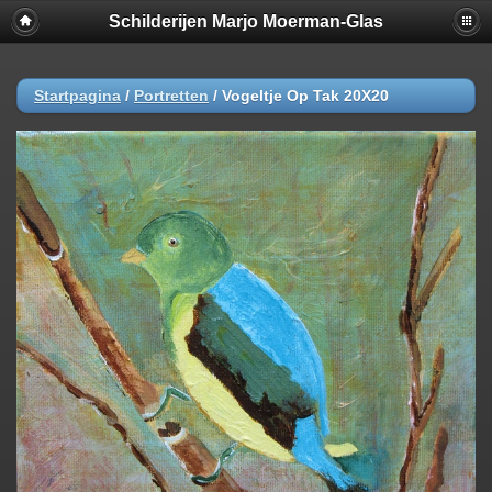
Schilderijen Marjo Moerman-Glas
Startpagina
/
Portretten
/
Vogeltje Op Tak 20X20