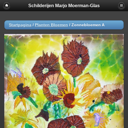
Schilderijen Marjo Moerman-Glas
Startpagina
/
Planten Bloemen
/
Zonnebloemen A