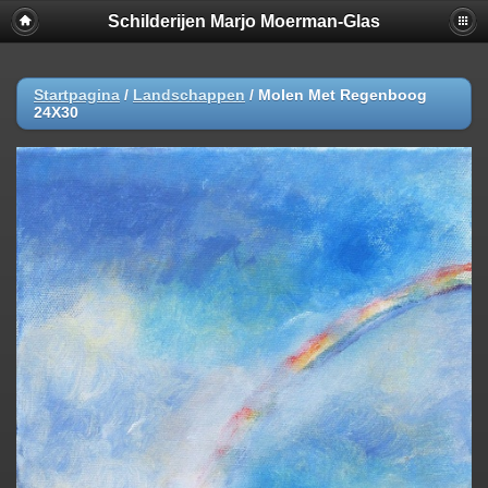
Schilderijen Marjo Moerman-Glas
Startpagina
/
Landschappen
/
Molen Met Regenboog
24X30